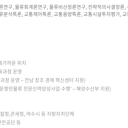
연구, 물류회계론연구, 물류비산정론연구, 전략적의사결정론, 
류분석특론, 교통제어특론, 교통용량특론, 교통시설투자평가, 
에가까운 위치
육과정 운영
정 운영 – 전남 창조 경제 혁신센터 지원)
 해운항만물류 전문인력양성사업 수행‘ – 해양수산부 지원)
경찰청,관세청, 여수시 등 지방자치단체
통안전공단 등