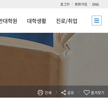
로그인
회원가입
ENG
반대학원
대학생활
진로/취업
학과
공지사항
진로/취업 게시판
통상학과
문사대소식지
졸업후진출분야
물류학과
학사일정
관광경영학과
수강신청
콘텐츠학과
시험/성적
비즈니스학과
장학금/학자금
시아학협동과정
트시티협동과정
인쇄
공유
즐겨찾기