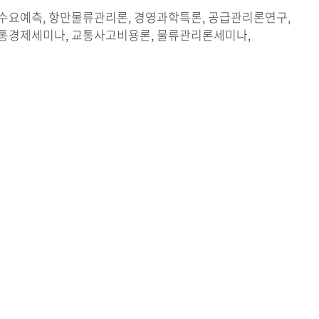
수요예측, 항만물류관리론, 경영과학특론, 공급관리론연구,
교통경제세미나, 교통사고비용론, 물류관리론세미나,