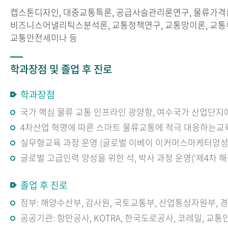
캡스톤디자인, 대중교통특론, 공급사슬관리론연구, 물류가격론
비즈니스어낼리틱스분석론, 교통정책연구, 교통망이론, 교통
교통안전세미나 등
학과장점 및 졸업 후 진로
학과장점
국가 핵심 물류 교통 인프라인 광양항, 여수국가 산업단지
4차산업 혁명에 따른 스마트 물류교통에 적극 대응하는교
실무형교육 과정 운영 (글로벌 이베이 이커머스마케터양성과
글로벌 고급인력 양성을 위한 석, 박사 과정 운영(‘제4차
졸업 후 진로
정부: 해양수산부, 감사원, 국토교통부, 산업통상자원부, 
공공기관: 항만공사, KOTRA, 한국도로공사, 코레일, 교