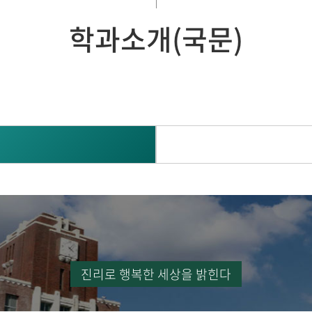
· 전자상거래전공
국제관광연계전공
학과소개(국문)
진리로 행복한 세상을 밝힌다