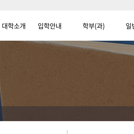
대학소개
입학안내
학부(과)
일
학장인사말
입학안내
국제학부
영어
비전
예비신입생
· 영어학전공
국제
지원가이드
조직 및 연락처
· 일본학전공
교통
교수진
· 중국학전공
문화
현황
문화관광경영학과
문화
오시는 길
글로벌비즈니스학부
지능
· 국제통상학전공
동아
· 글로벌비즈니스학전공
스마
물류교통학과
문화콘텐츠학부
· 멀티미디어전공