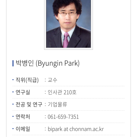
박병인 (Byungin Park)
직위(직급)
교수
연구실
인사관 210호
전공 및 연구
기업물류
연락처
061-659-7351
이메일
bipark at chonnam.ac.kr