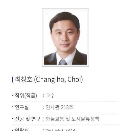
최창호 (Chang-ho, Choi)
직위(직급)
교수
연구실
인사관 213호
전공 및 연구
화물교통 및 도시물류정책
연락처
061-659-7344